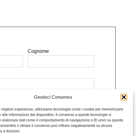
Cognome
Gestisci Consenso
e le condizioni.
le migliori esperienze, utilizziamo tecnologie come i cookie per memorizzare
Iscriviti alla Newsletter
 alle informazioni del dispositivo. Il consenso a queste tecnologie ci
i elaborare dati come il comportamento di navigazione o ID unici su questo
consentire o ritirare il consenso può influire negativamente su alcune
he e funzioni.