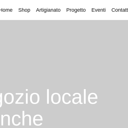
Home
Shop
Artigianato
Progetto
Eventi
Contatt
gozio locale
anche