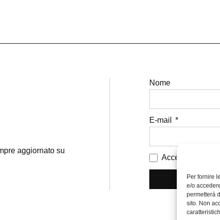
Nome
E-mail
sempre aggiornato su
Accetto i termini 
Per fornire 
e/o accedere
permetterà d
sito. Non ac
caratteristic