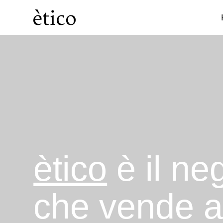
Categorie
Dispensa
ètico
è il ne
che vende 