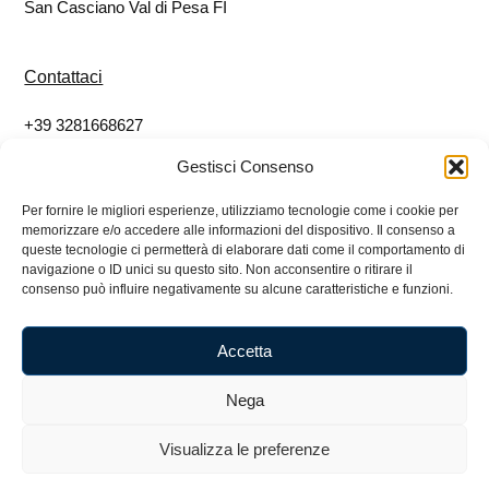
San Casciano Val di Pesa FI
Contattaci
+39 3281668627
info@eticoshop.it
Gestisci Consenso
Per fornire le migliori esperienze, utilizziamo tecnologie come i cookie per
Seguici
memorizzare e/o accedere alle informazioni del dispositivo. Il consenso a
queste tecnologie ci permetterà di elaborare dati come il comportamento di
Facebook
navigazione o ID unici su questo sito. Non acconsentire o ritirare il
consenso può influire negativamente su alcune caratteristiche e funzioni.
Instagram
Accetta
Nega
Etico Impresa Sociale SRL – 07080780484 – Via
Niccolò Machiavelli, 1 50026 San Casciano Val di Pesa
Visualizza le preferenze
FI – 3281668627