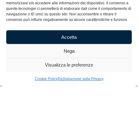
memorizzare e/o accedere alle informazioni del dispositivo. Il consenso a
queste tecnologie ci permetterà di elaborare dati come il comportamento di
Cognome
navigazione o ID unici su questo sito. Non acconsentire o ritirare il
consenso può influire negativamente su alcune caratteristiche e funzioni.
E-mail
Accetta
Nega
Accetto i termini e le condizioni.
Visualizza le preferenze
Iscriviti alla Newsletter
Cookie Policy
Dichiarazione sulla Privacy
Home
Shop
Artigianato