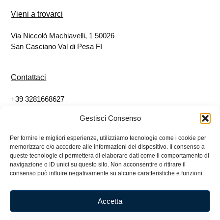
Vieni a trovarci
Via Niccolò Machiavelli, 1 50026
San Casciano Val di Pesa FI
Contattaci
+39 3281668627
info@eticoshop.it
Gestisci Consenso
Per fornire le migliori esperienze, utilizziamo tecnologie come i cookie per
Seguici
memorizzare e/o accedere alle informazioni del dispositivo. Il consenso a
queste tecnologie ci permetterà di elaborare dati come il comportamento di
Facebook
navigazione o ID unici su questo sito. Non acconsentire o ritirare il
consenso può influire negativamente su alcune caratteristiche e funzioni.
Instagram
Accetta