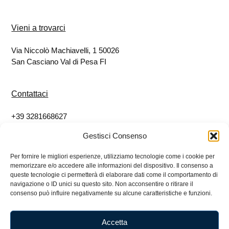
Vieni a trovarci
Via Niccolò Machiavelli, 1 50026
San Casciano Val di Pesa FI
Contattaci
+39 3281668627
info@eticoshop.it
Gestisci Consenso
Per fornire le migliori esperienze, utilizziamo tecnologie come i cookie per
Seguici
memorizzare e/o accedere alle informazioni del dispositivo. Il consenso a
queste tecnologie ci permetterà di elaborare dati come il comportamento di
Facebook
navigazione o ID unici su questo sito. Non acconsentire o ritirare il
consenso può influire negativamente su alcune caratteristiche e funzioni.
Instagram
Accetta