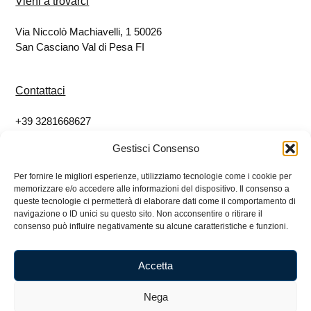
Vieni a trovarci
Via Niccolò Machiavelli, 1 50026
San Casciano Val di Pesa FI
Contattaci
+39 3281668627
info@eticoshop.it
Gestisci Consenso
Per fornire le migliori esperienze, utilizziamo tecnologie come i cookie per
Seguici
memorizzare e/o accedere alle informazioni del dispositivo. Il consenso a
queste tecnologie ci permetterà di elaborare dati come il comportamento di
Facebook
navigazione o ID unici su questo sito. Non acconsentire o ritirare il
consenso può influire negativamente su alcune caratteristiche e funzioni.
Instagram
Accetta
Nega
Etico Impresa Sociale SRL – 07080780484 – Via