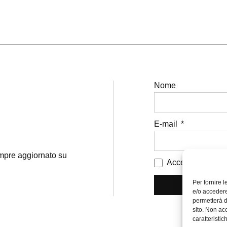
Nome
E-mail
sempre aggiornato su
Accetto i termini 
Per fornire 
e/o accedere
permetterà d
sito. Non ac
caratteristic