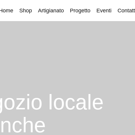
Home
Shop
Artigianato
Progetto
Eventi
Contatt
gozio locale
anche