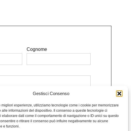
Cognome
Gestisci Consenso
e le condizioni.
le migliori esperienze, utilizziamo tecnologie come i cookie per memorizzare
Iscriviti alla Newsletter
 alle informazioni del dispositivo. Il consenso a queste tecnologie ci
i elaborare dati come il comportamento di navigazione o ID unici su questo
consentire o ritirare il consenso può influire negativamente su alcune
he e funzioni.