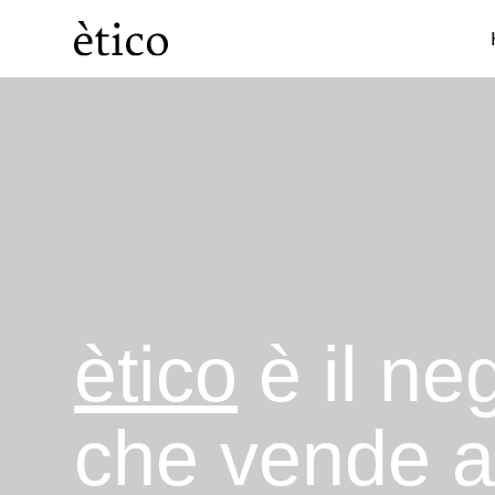
Categorie
Cosmesi
ètico
è il ne
che vende 