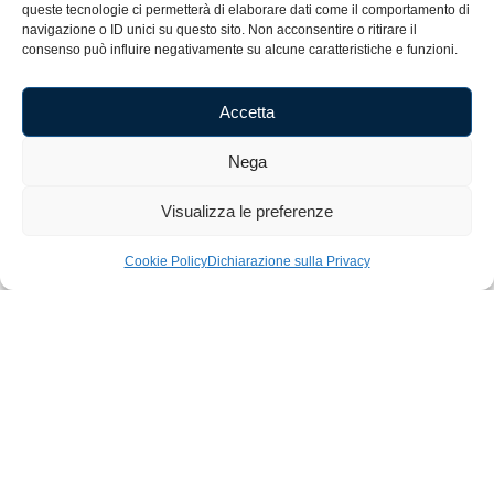
queste tecnologie ci permetterà di elaborare dati come il comportamento di
Cognome
navigazione o ID unici su questo sito. Non acconsentire o ritirare il
consenso può influire negativamente su alcune caratteristiche e funzioni.
E-mail
Accetta
Nega
Accetto i termini e le condizioni.
Visualizza le preferenze
Iscriviti alla Newsletter
Cookie Policy
Dichiarazione sulla Privacy
Home
Shop
Artigianato