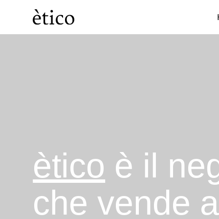
Categorie
Cosmesi
ètico
è il ne
che vende 