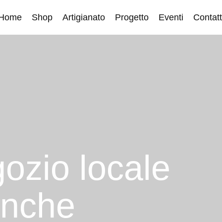
Home
Shop
Artigianato
Progetto
Eventi
Contatt
gozio locale
anche