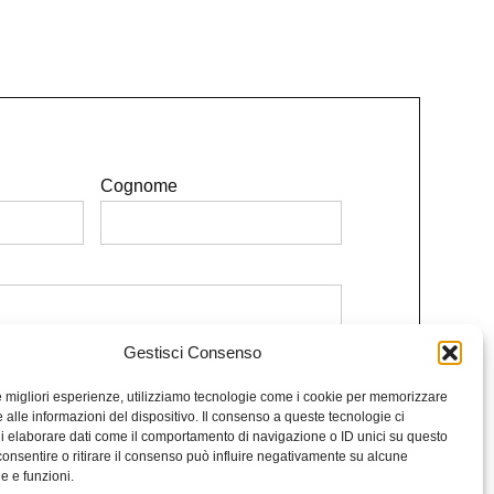
Cognome
Gestisci Consenso
e le condizioni.
le migliori esperienze, utilizziamo tecnologie come i cookie per memorizzare
Iscriviti alla Newsletter
 alle informazioni del dispositivo. Il consenso a queste tecnologie ci
i elaborare dati come il comportamento di navigazione o ID unici su questo
consentire o ritirare il consenso può influire negativamente su alcune
he e funzioni.