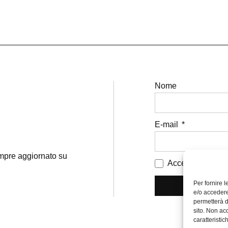
Nome
E-mail
sempre aggiornato su
Accetto i termini 
Per fornire 
e/o accedere
permetterà d
sito. Non ac
caratteristic