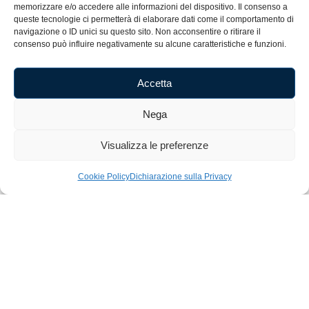
memorizzare e/o accedere alle informazioni del dispositivo. Il consenso a
queste tecnologie ci permetterà di elaborare dati come il comportamento di
Cognome
navigazione o ID unici su questo sito. Non acconsentire o ritirare il
consenso può influire negativamente su alcune caratteristiche e funzioni.
E-mail
Accetta
Nega
Accetto i termini e le condizioni.
Visualizza le preferenze
Iscriviti alla Newsletter
Cookie Policy
Dichiarazione sulla Privacy