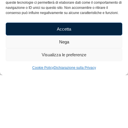
queste tecnologie ci permetterà di elaborare dati come il comportamento di
Cognome
navigazione o ID unici su questo sito. Non acconsentire o ritirare il
consenso può influire negativamente su alcune caratteristiche e funzioni.
E-mail
Accetta
Nega
Accetto i termini e le condizioni.
Visualizza le preferenze
Iscriviti alla Newsletter
Cookie Policy
Dichiarazione sulla Privacy
Home
Shop
Artigianato