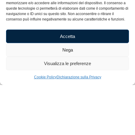
memorizzare e/o accedere alle informazioni del dispositivo. Il consenso a
queste tecnologie ci permetterà di elaborare dati come il comportamento di
Cognome
navigazione o ID unici su questo sito. Non acconsentire o ritirare il
consenso può influire negativamente su alcune caratteristiche e funzioni.
E-mail
Accetta
Nega
Accetto i termini e le condizioni.
Visualizza le preferenze
Iscriviti alla Newsletter
Cookie Policy
Dichiarazione sulla Privacy
Home
Shop
Artigianato