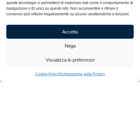
queste tecnologie ci permetterà di elaborare dati come il comportamento di
Cognome
navigazione o ID unici su questo sito. Non acconsentire o ritirare il
consenso può influire negativamente su alcune caratteristiche e funzioni.
E-mail
Accetta
Nega
Accetto i termini e le condizioni.
Visualizza le preferenze
Iscriviti alla Newsletter
Cookie Policy
Dichiarazione sulla Privacy
Home
Shop
Artigianato