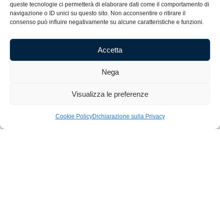
queste tecnologie ci permetterà di elaborare dati come il comportamento di
Cognome
navigazione o ID unici su questo sito. Non acconsentire o ritirare il
consenso può influire negativamente su alcune caratteristiche e funzioni.
E-mail
Accetta
Nega
Accetto i termini e le condizioni.
Visualizza le preferenze
Iscriviti alla Newsletter
Cookie Policy
Dichiarazione sulla Privacy
Home
Shop
Artigianato