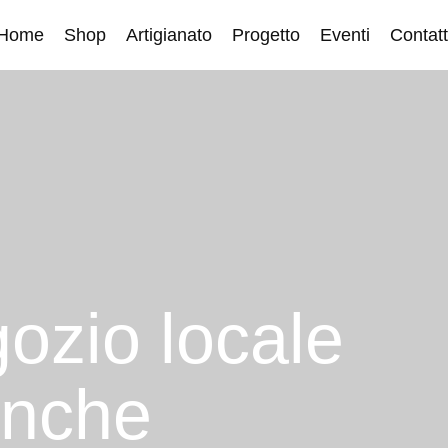
Home
Shop
Artigianato
Progetto
Eventi
Contatt
gozio locale
anche