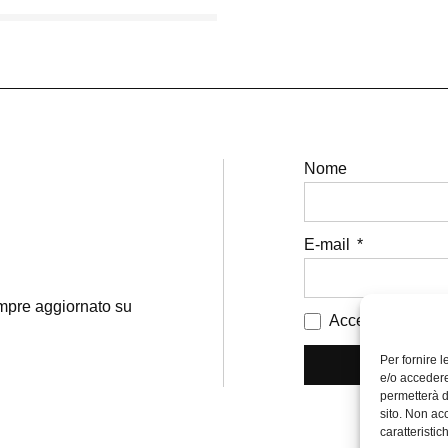
Nome
E-mail
sempre aggiornato su
Accetto i termini 
Per fornire 
e/o accedere
permetterà d
sito. Non ac
caratteristic