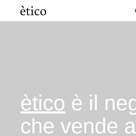
Categorie
Cosmesi
ètico
è il ne
che vende 