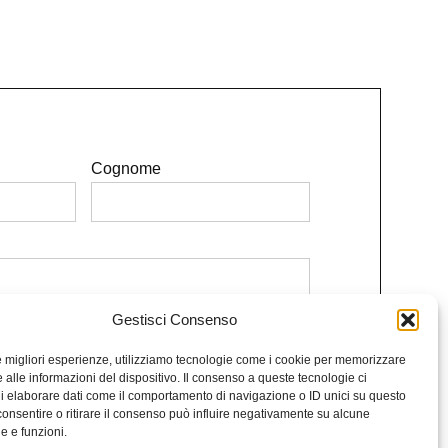
Cognome
Gestisci Consenso
e le condizioni.
le migliori esperienze, utilizziamo tecnologie come i cookie per memorizzare
Iscriviti alla Newsletter
 alle informazioni del dispositivo. Il consenso a queste tecnologie ci
i elaborare dati come il comportamento di navigazione o ID unici su questo
consentire o ritirare il consenso può influire negativamente su alcune
he e funzioni.