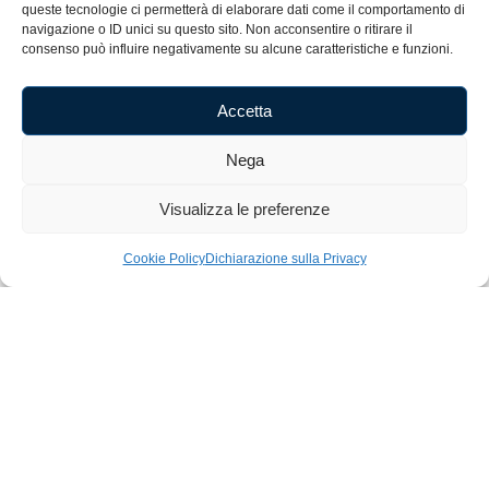
queste tecnologie ci permetterà di elaborare dati come il comportamento di
Cognome
navigazione o ID unici su questo sito. Non acconsentire o ritirare il
consenso può influire negativamente su alcune caratteristiche e funzioni.
E-mail
Accetta
Nega
Accetto i termini e le condizioni.
Visualizza le preferenze
Iscriviti alla Newsletter
Cookie Policy
Dichiarazione sulla Privacy
Home
Shop
Artigianato