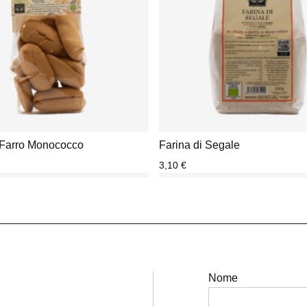
i Farro Monococco
Farina di Segale
3,10
€
Nome