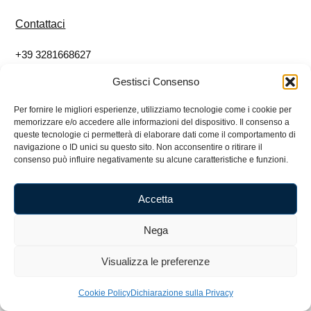
Contattaci
+39 3281668627
info@eticoshop.it
Gestisci Consenso
Per fornire le migliori esperienze, utilizziamo tecnologie come i cookie per
Seguici
memorizzare e/o accedere alle informazioni del dispositivo. Il consenso a
queste tecnologie ci permetterà di elaborare dati come il comportamento di
Facebook
navigazione o ID unici su questo sito. Non acconsentire o ritirare il
consenso può influire negativamente su alcune caratteristiche e funzioni.
Instagram
Accetta
Nega
Etico Impresa Sociale SRL – 07080780484 – Via
Niccolò Machiavelli, 1 50026 San Casciano Val di Pesa
Visualizza le preferenze
FI – 3281668627
Cookie Policy
Dichiarazione sulla Privacy
Cookie Policy
Privacy Policy