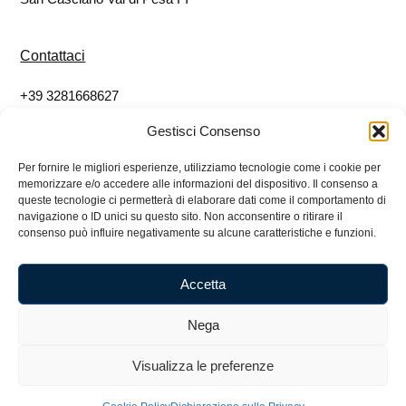
Contattaci
+39 3281668627
info@eticoshop.it
Gestisci Consenso
Per fornire le migliori esperienze, utilizziamo tecnologie come i cookie per
Seguici
memorizzare e/o accedere alle informazioni del dispositivo. Il consenso a
queste tecnologie ci permetterà di elaborare dati come il comportamento di
Facebook
navigazione o ID unici su questo sito. Non acconsentire o ritirare il
consenso può influire negativamente su alcune caratteristiche e funzioni.
Instagram
Accetta
Nega
Etico Impresa Sociale SRL – 07080780484 – Via
Niccolò Machiavelli, 1 50026 San Casciano Val di Pesa
Visualizza le preferenze
FI – 3281668627