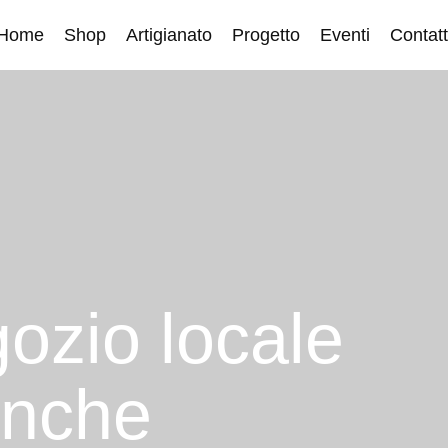
Home
Shop
Artigianato
Progetto
Eventi
Contatt
gozio locale
anche