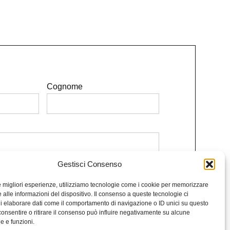
Cognome
Gestisci Consenso
e le condizioni.
le migliori esperienze, utilizziamo tecnologie come i cookie per memorizzare
Iscriviti alla Newsletter
 alle informazioni del dispositivo. Il consenso a queste tecnologie ci
i elaborare dati come il comportamento di navigazione o ID unici su questo
consentire o ritirare il consenso può influire negativamente su alcune
he e funzioni.