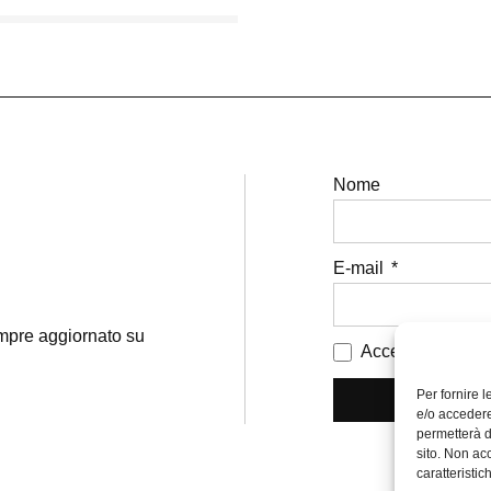
Nome
E-mail
sempre aggiornato su
Accetto i termini 
Per fornire 
e/o accedere
permetterà d
sito. Non ac
caratteristic