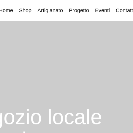
Home
Shop
Artigianato
Progetto
Eventi
Contatt
gozio locale