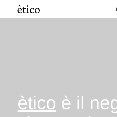
Categorie
Cosmesi
ètico
è il ne