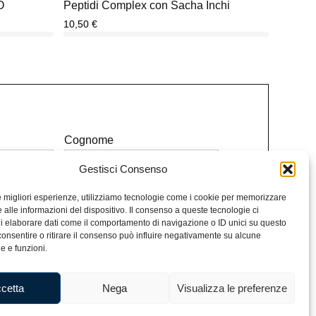
O
Peptidi Complex con Sacha Inchi
10,50
€
Cognome
Gestisci Consenso
le migliori esperienze, utilizziamo tecnologie come i cookie per memorizzare
 alle informazioni del dispositivo. Il consenso a queste tecnologie ci
i elaborare dati come il comportamento di navigazione o ID unici su questo
consentire o ritirare il consenso può influire negativamente su alcune
e le condizioni.
he e funzioni.
Iscriviti alla Newsletter
cetta
Nega
Visualizza le preferenze