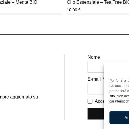
nziale – Menta BIO
Olio Essenziale – Tea Tree BI
10,00
€
Nome
E-mail
Per fornire 
e/o accedere
permetterà d
sito. Non ac
sempre aggiornato su
Accetto i termini 
caratteristic
Ac