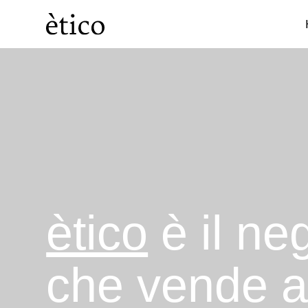
Categorie
Dispensa
ètico
è il ne
che vende 