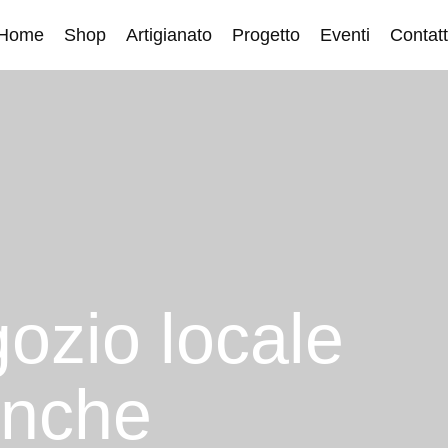
Home
Shop
Artigianato
Progetto
Eventi
Contatt
gozio locale
anche