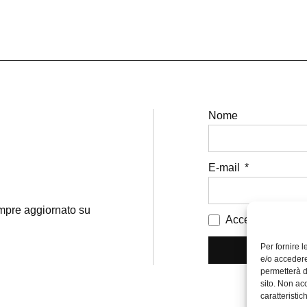
Nome
E-mail
sempre aggiornato su
Accetto i termini 
Per fornire 
e/o accedere
permetterà d
sito. Non ac
caratteristic