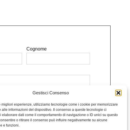
Cognome
Gestisci Consenso
e le condizioni.
le migliori esperienze, utilizziamo tecnologie come i cookie per memorizzare
Iscriviti alla Newsletter
 alle informazioni del dispositivo. Il consenso a queste tecnologie ci
i elaborare dati come il comportamento di navigazione o ID unici su questo
consentire o ritirare il consenso può influire negativamente su alcune
he e funzioni.