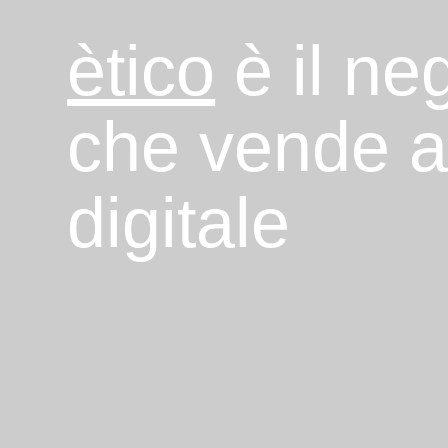
ètico
è il ne
che vende 
digitale