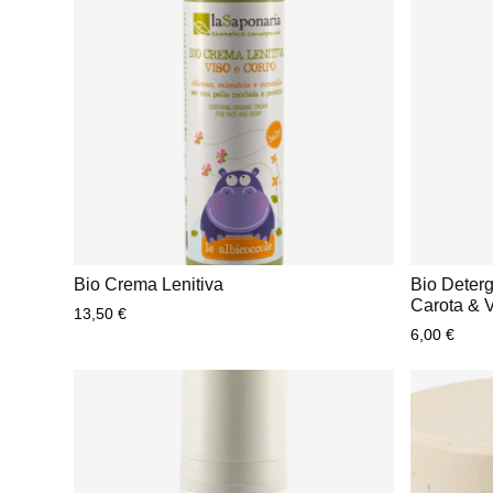
Bio Crema Lenitiva
Bio Deter
Carota & V
13,50
€
6,00
€