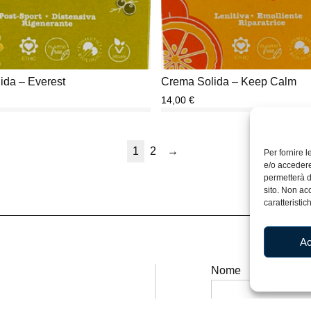
ida – Everest
Crema Solida – Keep Calm
14,00
€
1
2
→
Per fornire 
e/o accedere
permetterà d
sito. Non ac
caratteristic
Ac
Nome