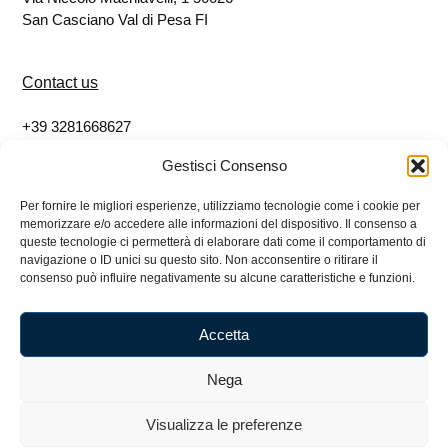
San Casciano Val di Pesa FI
Contact us
+39 3281668627
info@eticoshop.it
Gestisci Consenso
Per fornire le migliori esperienze, utilizziamo tecnologie come i cookie per
Follow us
memorizzare e/o accedere alle informazioni del dispositivo. Il consenso a
queste tecnologie ci permetterà di elaborare dati come il comportamento di
Facebook
navigazione o ID unici su questo sito. Non acconsentire o ritirare il
consenso può influire negativamente su alcune caratteristiche e funzioni.
Instagram
Accetta
Nega
Etico Impresa Sociale SRL – 07080780484 – Via
Niccolò Machiavelli, 1 50026 San Casciano Val di Pesa
Visualizza le preferenze
FI – 3281668627