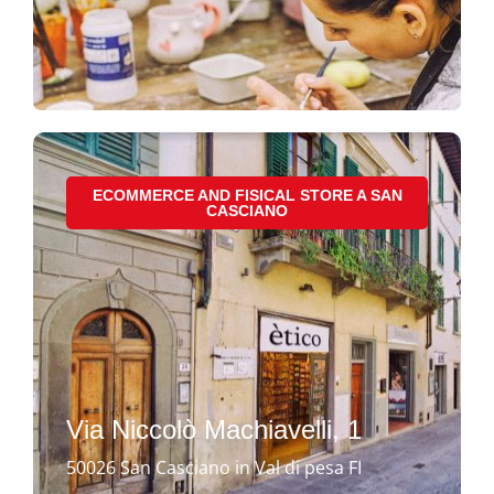
ECOMMERCE AND FISICAL STORE A SAN
CASCIANO
Via Niccolò Machiavelli, 1
50026 San Casciano in Val di pesa FI