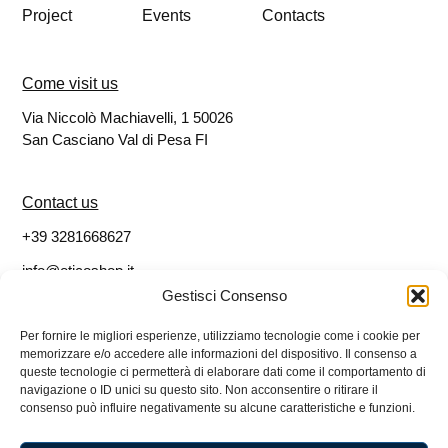
Project
Events
Contacts
Come visit us
Via Niccolò Machiavelli, 1 50026
San Casciano Val di Pesa FI
Contact us
+39 3281668627
info@eticoshop.it
Gestisci Consenso
Follow us
Per fornire le migliori esperienze, utilizziamo tecnologie come i cookie per
memorizzare e/o accedere alle informazioni del dispositivo. Il consenso a
Facebook
queste tecnologie ci permetterà di elaborare dati come il comportamento di
navigazione o ID unici su questo sito. Non acconsentire o ritirare il
Instagram
consenso può influire negativamente su alcune caratteristiche e funzioni.