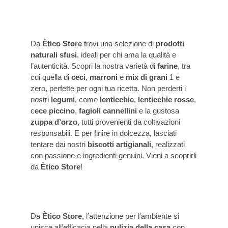
Da
Ètico Store
trovi una selezione di
prodotti
naturali sfusi
, ideali per chi ama la qualità e
l’autenticità. Scopri la nostra varietà di
farine
, tra
cui quella di
ceci
,
marroni
e
mix di grani
1 e
zero, perfette per ogni tua ricetta. Non perderti i
nostri
legumi
, come
lenticchie
,
lenticchie rosse
,
c
ece piccino
,
fagioli cannellini
e la gustosa
zuppa d’orzo
, tutti provenienti da coltivazioni
responsabili. E per finire in dolcezza, lasciati
tentare dai nostri
biscotti artigianali
, realizzati
con passione e ingredienti genuini. Vieni a scoprirli
da
Ètico Store
!
Da
Ètico Store
, l’attenzione per l’ambiente si
unisce all’efficacia nella
pulizia della casa
con