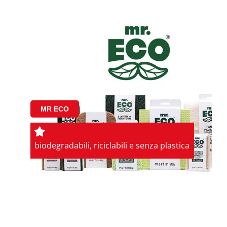
MR ECO
biodegradabili, riciclabili e senza plastica