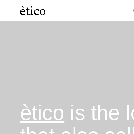
Categories
Cosmetics
ètico
is the 