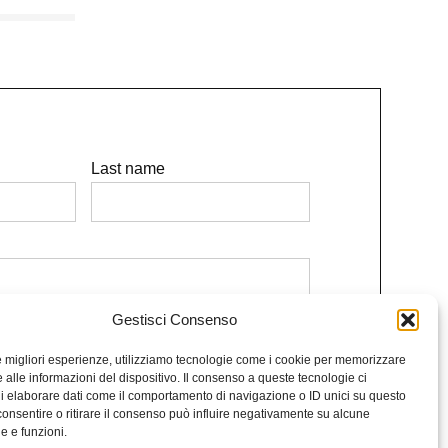
Last name
Gestisci Consenso
and conditions.
le migliori esperienze, utilizziamo tecnologie come i cookie per memorizzare
Subscribe to the newsletter
 alle informazioni del dispositivo. Il consenso a queste tecnologie ci
i elaborare dati come il comportamento di navigazione o ID unici su questo
consentire o ritirare il consenso può influire negativamente su alcune
he e funzioni.