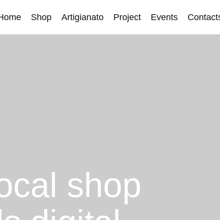
Home
Shop
Artigianato
Project
Events
Contact
local shop