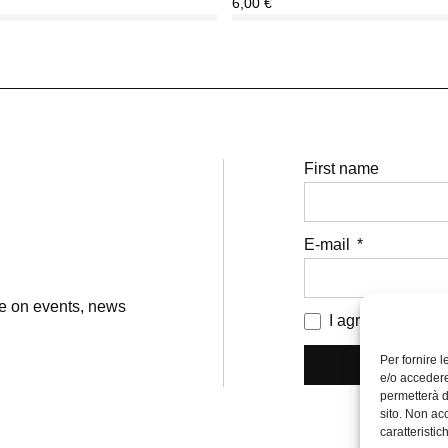
6,00
€
First name
E-mail
te on events, news
I agree to terms 
Per fornire 
e/o accedere
permetterà d
sito. Non ac
caratteristic